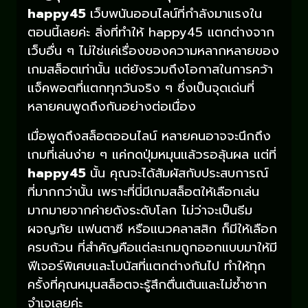
happy45
เว็บพนันออนไลน์ที่กำลังมาแรงใน
ตอนนี้เลยค่ะ สิ่งที่ทำให้ happy45 แตกต่างจาก
เว็บอื่น ๆ ไม่ใช่แค่เรื่องของความหลากหลายของ
เกมสล็อตเท่านั้น แต่ยังรวมถึงโอกาสในการคว้า
แจ็คพอตที่แตกทุกวันจริง ๆ ซึ่งเป็นจุดเด่นที่
หลายคนพูดถึงกันอย่างต่อเนื่อง
เมื่อพูดถึงสล็อตออนไลน์ หลายคนอาจจะนึกถึง
เกมที่เล่นง่าย ๆ แค่กดปุ่มหมุนแล้วรอลุ้นผล แต่ที่
happy45
นั้น คุณจะได้สัมผัสกับประสบการณ์
ที่มากกว่านั้น เพราะที่นี่มีเกมสล็อตให้เลือกเล่น
มากมายจากค่ายดังระดับโลก ไม่ว่าจะเป็นธีม
ผจญภัย แฟนตาซี หรือแนวคลาสสิก ก็มีให้เลือก
ครบถ้วน ที่สำคัญคือแต่ละเกมถูกออกแบบมาให้มี
ฟีเจอร์พิเศษและโบนัสที่แตกต่างกันไป ทำให้ทุก
ครั้งที่คุณหมุนสล็อตจะรู้สึกตื่นเต้นและไม่ซ้ำซาก
จำเจเลยค่ะ