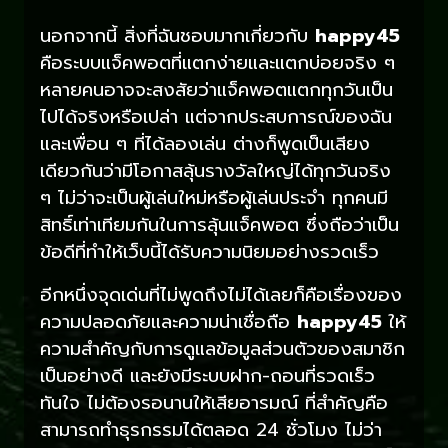
นอกจากนี้ สิ่งที่ฉันชอบมากเกี่ยวกับ
happy45
คือระบบแจ็คพอตที่แตกง่ายและแตกบ่อยจริง ๆ
หลายคนอาจจะสงสัยว่าแจ็คพอตแตกทุกวันเป็น
ไปได้จริงหรือเปล่า แต่จากประสบการณ์ของฉัน
และเพื่อน ๆ ที่ได้ลองเล่น ต่างก็พูดเป็นเสียง
เดียวกันว่ามีโอกาสลุ้นรางวัลใหญ่ได้ทุกวันจริง
ๆ ไม่ว่าจะเป็นผู้เล่นใหม่หรือผู้เล่นประจำ ทุกคนมี
สิทธิ์เท่าเทียมกันในการลุ้นแจ็คพอต ซึ่งถือว่าเป็น
ข้อดีที่ทำให้เว็บนี้ได้รับความนิยมอย่างรวดเร็ว
อีกหนึ่งจุดเด่นที่ไม่พูดถึงไม่ได้เลยก็คือเรื่องของ
ความปลอดภัยและความน่าเชื่อถือ
happy45
ให้
ความสำคัญกับการดูแลข้อมูลส่วนตัวของสมาชิก
เป็นอย่างดี และยังมีระบบฝาก-ถอนที่รวดเร็ว
ทันใจ ไม่ต้องรอนานให้เสียอารมณ์ ที่สำคัญคือ
สามารถทำธุรกรรมได้ตลอด 24 ชั่วโมง ไม่ว่า