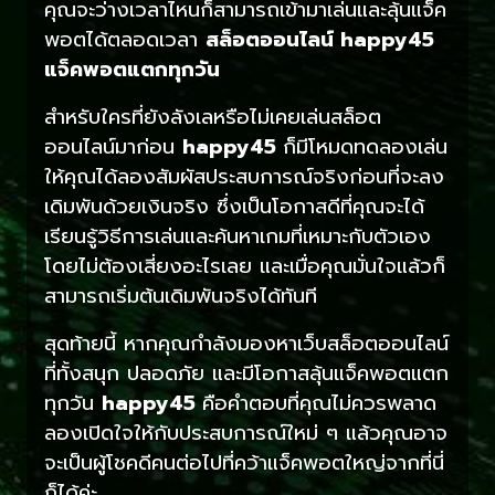
คุณจะว่างเวลาไหนก็สามารถเข้ามาเล่นและลุ้นแจ็ค
พอตได้ตลอดเวลา
สล็อตออนไลน์ happy45
แจ็คพอตแตกทุกวัน
สำหรับใครที่ยังลังเลหรือไม่เคยเล่นสล็อต
ออนไลน์มาก่อน
happy45
ก็มีโหมดทดลองเล่น
ให้คุณได้ลองสัมผัสประสบการณ์จริงก่อนที่จะลง
เดิมพันด้วยเงินจริง ซึ่งเป็นโอกาสดีที่คุณจะได้
เรียนรู้วิธีการเล่นและค้นหาเกมที่เหมาะกับตัวเอง
โดยไม่ต้องเสี่ยงอะไรเลย และเมื่อคุณมั่นใจแล้วก็
สามารถเริ่มต้นเดิมพันจริงได้ทันที
สุดท้ายนี้ หากคุณกำลังมองหาเว็บสล็อตออนไลน์
ที่ทั้งสนุก ปลอดภัย และมีโอกาสลุ้นแจ็คพอตแตก
ทุกวัน
happy45
คือคำตอบที่คุณไม่ควรพลาด
ลองเปิดใจให้กับประสบการณ์ใหม่ ๆ แล้วคุณอาจ
จะเป็นผู้โชคดีคนต่อไปที่คว้าแจ็คพอตใหญ่จากที่นี่
ก็ได้ค่ะ